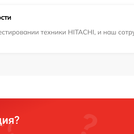
сти
тировании техники HITACHI, и наш сотру
ция?