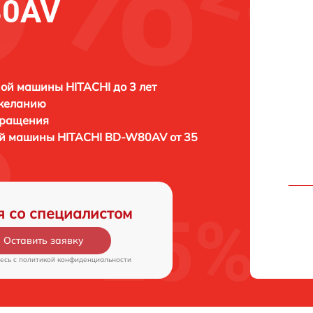
80AV
ой машины HITACHI до 3 лет
 желанию
бращения
ой машины
HITACHI BD-W80AV от 35
я со специалистом
Оставить заявку
есь c
политикой конфиденциальности