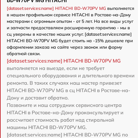
BD-W70PV MG HITACHI
[dataset:services:name] HITACHI BD-W70PV MG
выполняется
в нашем профильном сервисе HITACHI в Ростове-на-Дону
мастерами с огромным опытом - от 5 лет. На все виды услуг
и запчасти предоставляем расширенную гарантию - мы в
сц уверены в качестве наших услуг. [dataset:services:name]
HITACHI BD-W70PV MG будет стоить на -15% дешевле при
оформлении заказа на сайте через звонок или форму
обратной связи.
[dataset:services:name] HITACHI BD-W70PV MG
выполняется на выезде, если не требует
специального оборудования и длительного времени
ремонта. В таких случаях наш мастер привезет
HITACHI BD-W70PV MG в сц HITACHI в Ростове-на-
Дону и доставит обратно.
Позвоните и наш сотрудник сервисного центра
HITACHI в Ростове-на-Дону проконсультирует и
рассчитает стоимость работ над стиральной
машины HITACHI BD-W70PV MG.
[dataset:services:name] HITACHI BD-W70PV MG по