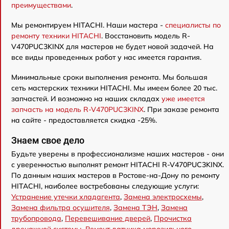
преимуществами
.
Мы ремонтируем HITACHI. Наши мастера -
специалисты по
ремонту техники HITACHI
. Восстановить модель R-
V470PUC3KINX для мастеров не будет новой задачей. На
все виды проведенных работ у нас имеется гарантия.
Минимальные сроки выполнения ремонта. Мы большая
сеть мастерских техники HITACHI. Мы имеем более 20 тыс.
запчастей. И возможно на наших складах
уже имеется
запчасть на модель R-V470PUC3KINX
. При заказе ремонта
на сайте - предоставляется скидка -25%.
Знаем свое дело
Будьте уверены в профессионализме наших мастеров - они
с уверенностью выполнят ремонт HITACHI R-V470PUC3KINX.
По данным наших мастеров в Ростове-на-Дону по ремонту
HITACHI, наиболее востребованы следующие услуги:
Устранение утечки хладагента
,
Замена электросхемы
,
Замена фильтра осушителя
,
Замена ТЭН
,
Замена
трубопровода
,
Перевешивание дверей
,
Прочистка
дренажной системы
,
Ремонт датчика морозильного