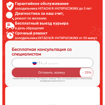
Гарантийное обслуживание
холодильника HITACHI R-V470PUC3KINX до 3 лет
Диагностика за наш счет,
ремонт по желанию
Бесплатный выезд курьера
в день обращения
Срочный ремонт
холодильника HITACHI R-V470PUC3KINX от 35 минут
Бесплатная консультация со
специалистом
Оставить заявку
Нажимая на кнопку "Оставить заявку" Вы соглашаетесь c
политикой
конфиденциальности