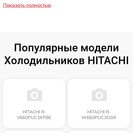
Показать полностью
Популярные модели
Холодильников HITACHI
HITACHI R-
HITACHI R-
V660PUC3KPBE
W660PUC3GGR